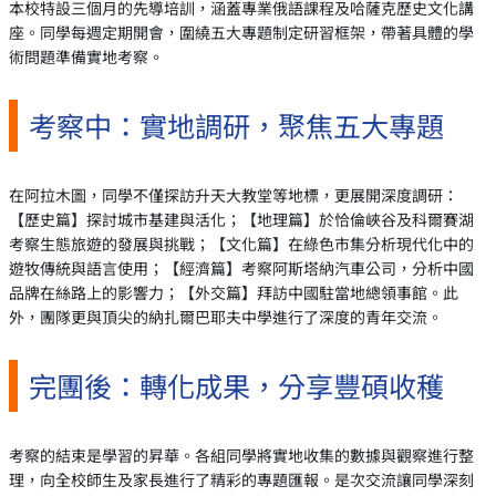
本校特設三個月的先導培訓，涵蓋專業俄語課程及哈薩克歷史文化講
座。同學每週定期開會，圍繞五大專題制定研習框架，帶著具體的學
術問題準備實地考察。
考察中：實地調研，聚焦五大專題
在阿拉木圖，同學不僅探訪升天大教堂等地標，更展開深度調研：
【歷史篇】探討城市基建與活化；【地理篇】於恰倫峽谷及科爾賽湖
考察生態旅遊的發展與挑戰；【文化篇】在綠色市集分析現代化中的
遊牧傳統與語言使用；【經濟篇】考察阿斯塔納汽車公司，分析中國
品牌在絲路上的影響力；【外交篇】拜訪中國駐當地總領事館。此
外，團隊更與頂尖的納扎爾巴耶夫中學進行了深度的青年交流。
完團後：轉化成果，分享豐碩收穫
考察的結束是學習的昇華。各組同學將實地收集的數據與觀察進行整
理，向全校師生及家長進行了精彩的專題匯報。是次交流讓同學深刻