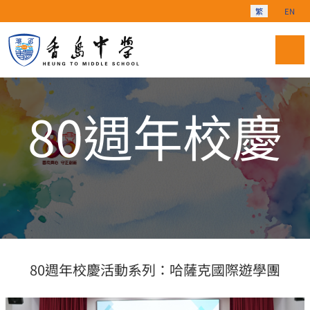
選擇你的語言
繁
EN
80週年校慶
80週年校慶活動系列：哈薩克國際遊學團