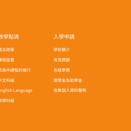
教學點滴
入學申請
語言政策
學校簡介
課程設置
常見問題
新高中課程的推行
各級學費
中文科組
獎學金及助學金
English Language
收集個人資料聲明
數學科組