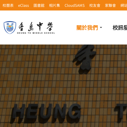
校曆表
eClass
圖書館
相片集
CloudSAMS
校友會
家聯會
網
關於我們
校訊