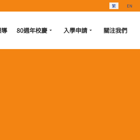
選擇你的語言
繁
EN
報導
80週年校慶
入學申請
關注我們