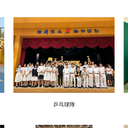
ext
乒乓球隊