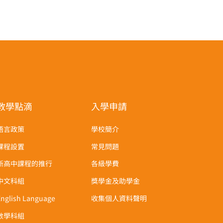
教學點滴
入學申請
語言政策
學校簡介
課程設置
常見問題
新高中課程的推行
各級學費
中文科組
獎學金及助學金
English Language
收集個人資料聲明
數學科組