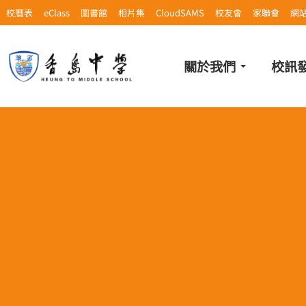
校曆表
eClass
圖書館
相片集
CloudSAMS
校友會
家聯會
網
關於我們
校訊