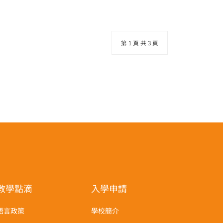
第 1 頁 共 3 頁
教學點滴
入學申請
語言政策
學校簡介