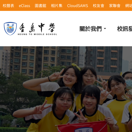
校曆表
eClass
圖書館
相片集
CloudSAMS
校友會
家聯會
網
關於我們
校訊