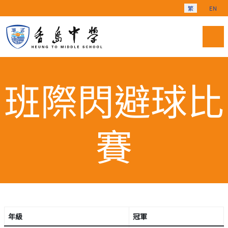
選擇你的語言
繁
EN
班際閃避球比
賽
年級
冠軍