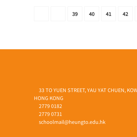
39
40
41
42
33 TO YUEN STREET, YAU YAT CHUEN, KO
HONG KONG
2779 0182
2779 0731
schoolmail@heungto.edu.hk