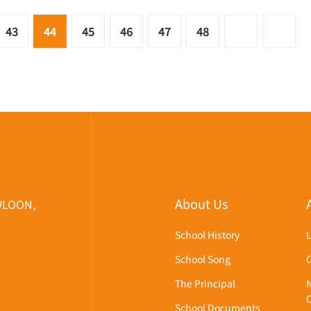
43
44
45
46
47
48
About Us
WLOON,
School History
School Song
The Principal
School Documents