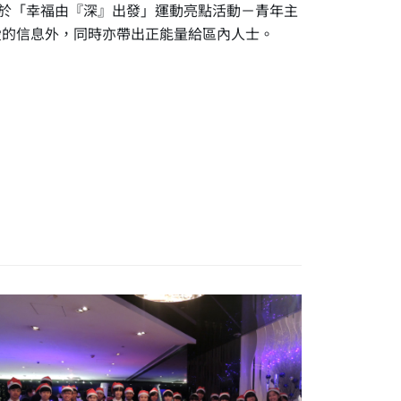
幸於「幸福由『深』出發」運動亮點活動－青年主
愛的信息外，同時亦帶出正能量給區內人士。