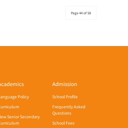
Page 44 of 58
Academics
Admission
Language Policy
School Profile
Curriculum
Frequently Asked
Questions
New Senior Secondary
Curriculum
School Fees