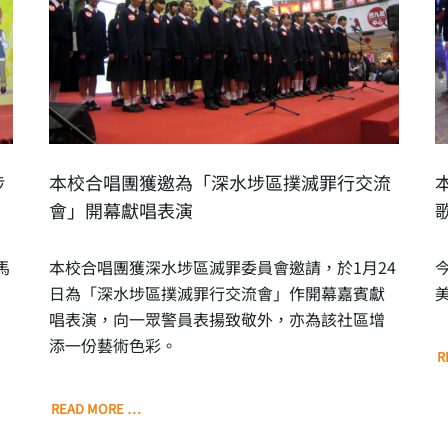
埗
本校合唱團獲邀為「深水埗區撲滅罪行交流
會」開幕獻唱表演
馬
本校合唱團獲深水埗區滅罪委員會邀請，於1月24
日為「深水埗區撲滅罪行交流會」作開幕嘉賓獻
唱表演，向一眾警員表揚致敬外，亦為該社區增
添一份藝術色彩。
R
READ MORE …