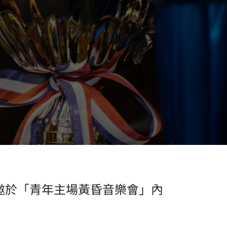
邀於「青年主場黃昏音樂會」內