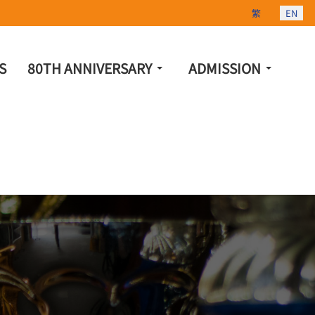
Select your lang
繁
EN
S
80TH ANNIVERSARY
ADMISSION