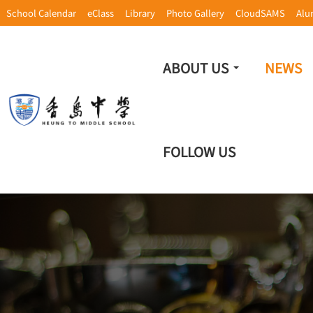
School Calendar
eClass
Library
Photo Gallery
CloudSAMS
Alu
ABOUT US
NEWS
FOLLOW US