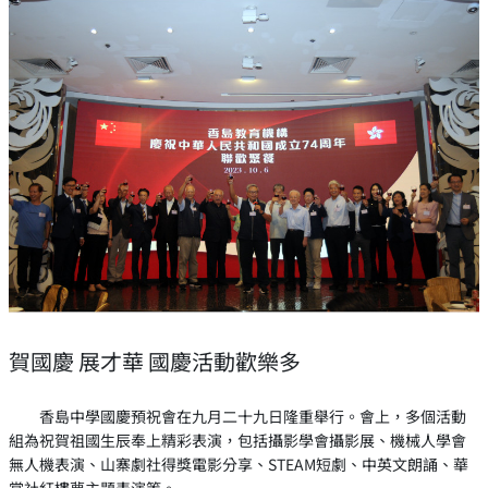
賀國慶 展才華 國慶活動歡樂多
香島中學國慶預祝會在九月二十九日隆重舉行。會上，多個活動
組為祝賀祖國生辰奉上精彩表演，包括攝影學會攝影展、機械人學會
無人機表演、山寨劇社得獎電影分享、STEAM短劇、中英文朗誦、華
裳社紅樓夢主題表演等。