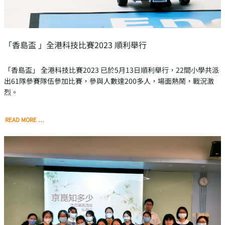
「香島盃 」全港科技比賽2023 順利舉行
「香島盃」 全港科技比賽2023 已於5月13日順利舉行，22間小學共派
出61隊參賽隊伍參加比賽，參與人數達200多人，場面熱鬧，戰況激
烈。
READ MORE …