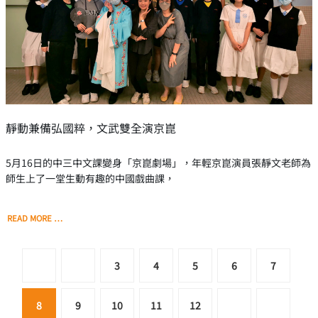
靜動兼備弘國粹，文武雙全演京崑
5月16日的中三中文課變身「京崑劇場」，年輕京崑演員張靜文老師為
師生上了一堂生動有趣的中國戲曲課，
READ MORE …
3
4
5
6
7
8
9
10
11
12