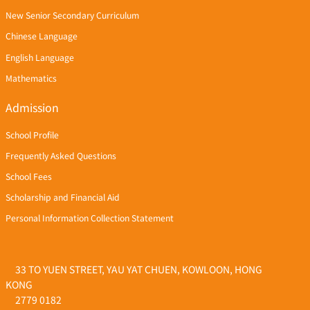
New Senior Secondary Curriculum
Chinese Language
English Language
Mathematics
Admission
School Profile
Frequently Asked Questions
School Fees
Scholarship and Financial Aid
Personal Information Collection Statement
33 TO YUEN STREET, YAU YAT CHUEN, KOWLOON, HONG
KONG
2779 0182