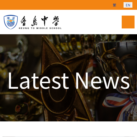
Select your langu
繁
EN
Latest News