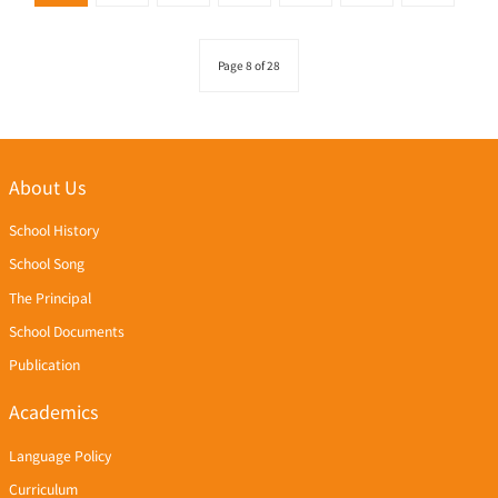
Page 8 of 28
About Us
School History
School Song
The Principal
School Documents
Publication
Academics
Language Policy
Curriculum